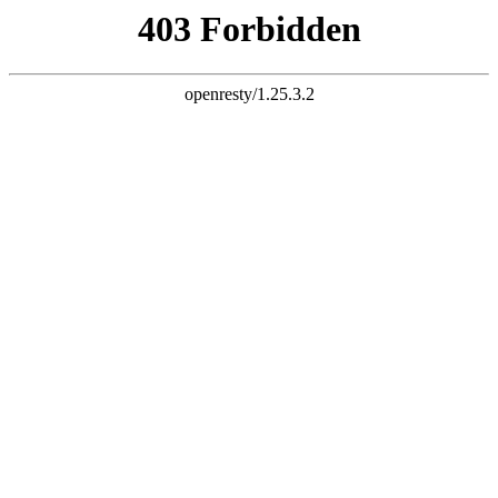
k8网站
您好,欢迎访问沧州万网信息技术有限公司网站！
加入收藏
|
设为首页
|
在线留言
服务咨询热线：
157-2031-2055
网站首页
托管服务
托管+活动
网销宝
案例展示
新闻资讯
关于我们
联系我们
在线留言