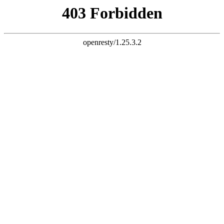
k8网站
您好,欢迎访问沧州万网信息技术有限公司网站！
加入收藏
|
设为首页
|
在线留言
服务咨询热线：
157-2031-2055
网站首页
托管服务
托管+活动
网销宝
案例展示
新闻资讯
关于我们
联系我们
在线留言