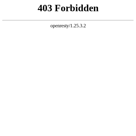
k8网站
您好,欢迎访问沧州万网信息技术有限公司网站！
加入收藏
|
设为首页
|
在线留言
服务咨询热线：
157-2031-2055
网站首页
托管服务
托管+活动
网销宝
案例展示
新闻资讯
关于我们
联系我们
在线留言